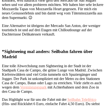
kommen, weil natürlich viele gern den Mercado de San Miguel
sehen und vor allem probieren möchten. Wir haben hier sehr leckere
Mozzarella Tapas von Mozzarella Heart gegessen. Für mich ein
neues Genusserlebnis und bin damit weg vom Tütenmozzarella aus
dem Supermarkt. 😉
Eine Alternative ist übrigens der Mercado San Anton, der weniger
touristisch ist und auf drei Etagen mit Chilloutlounge auf der
Dachterrasse Delikatessen verkauft.
*Sightseeing mal anders: Seilbahn fahren über
Madrid
Eine tolle Abwechslung zum Sightseeing in der Stadt ist der
Stadtpark Casa de Campo, die grüne Lunge von Madrid. Zwischen
Kiefernwäldern und viel Grün tummeln sich Spaziergänger und
Jogger. Der Park ist unkompliziert mit der Metro zu den Stationen
Casa de Campo, Batan oder Lago zu erreichen. Viele zieht es auch
wegen dem
Vergnügungspark
mit Achterbahnen und dem Zoo in
den Casa de Campo.
Das Highlight war für uns die Fahrt mit der
Seilbahn Teleférico
(Hin- und Rückfahrt 6 Euro, einfache Fahrt 4,50 Euro). Du siehst