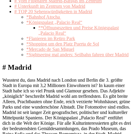
# Vom Flughafen Madrid-Barajas ins Zentrum
# Unterkunft im Zentrum von Madrid
# TOP 20 Sehenswürdigkeiten in Madrid
*Bahnhof Atocha
*Königspalast „Palacio Real“
**Öffnungszeiten und Preise Königspalast
„Palacio Real“
*Flanieren im Retiro Park
*Shopping um den Platz Puerta de Sol
*Mercado de San Miguel
*Sightseeing mal anders: Seilbahn fahren über Madrid
# Madrid
Wusstest du, dass Madrid nach London und Berlin die 3. größte
Stadt in Europa mit 3,2 Millionen Einwohnern ist? In kaum einer
Stadt habe ich so viel Prunk und Glamour gesehen. Das Adjektiv
„königlich“ beschreibt Madrid wohl am treffendsten. Es gibt breite
Alleen, Prachtbauten ohne Ende, reich verzierte Wohnhäuser, grüne
Parks und eine wunderschöne Altstadt. Die Fotomotive sind endlos.
Madrid ist seit langer Zeit geografischer, politischer und kultureller
Mittelpunkt Spaniens. Der Königspalast „Palacio Real“ entführt
dich in die Welt der Könige. Für alle Kulturinteressierten gibt es drei
der bedeutendsten Gemäldesammlungen, das Prado Museum, das
Reina Sofia und das Thyssen-Bornemisza, in der Stadt. Madrid