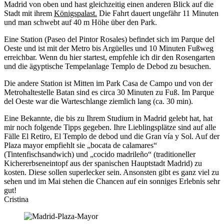
Madrid von oben und hast gleichzeitig einen anderen Blick auf die
Stadt mit ihrem
Königspalast.
Die Fahrt dauert ungefähr 11 Minuten
und man schwebt auf 40 m Höhe über den Park.
Eine Station (Paseo del Pintor Rosales) befindet sich im Parque del
Oeste und ist mit der Metro bis Argüelles und 10 Minuten Fußweg
erreichbar. Wenn du hier startest, empfehle ich dir den Rosengarten
und die ägyptische Tempelanlage Templo de Debod zu besuchen.
Die andere Station ist Mitten im Park Casa de Campo und von der
Metrohaltestelle Batan sind es circa 30 Minuten zu Fuß. Im Parque
del Oeste war die Warteschlange ziemlich lang (ca. 30 min).
Eine Bekannte, die bis zu Ihrem Studium in Madrid gelebt hat, hat
mir noch folgende Tipps gegeben. Ihre Lieblingsplätze sind auf alle
Fälle El Retiro, El Templo de debod und die Gran vía y Sol. Auf der
Plaza mayor empfiehlt sie „bocata de calamares“
(Tintenfischsandwich) und „cocido madrileño“ (traditioneller
Kichererbseneintopf aus der spanischen Hauptstadt Madrid) zu
kosten. Diese sollen superlecker sein. Ansonsten gibt es ganz viel zu
sehen und im Mai stehen die Chancen auf ein sonniges Erlebnis sehr
gut!
Cristina