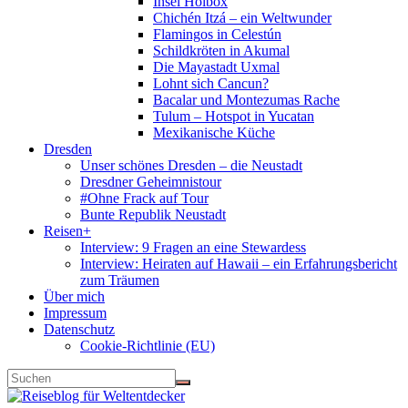
Insel Holbox
Chichén Itzá – ein Weltwunder
Flamingos in Celestún
Schildkröten in Akumal
Die Mayastadt Uxmal
Lohnt sich Cancun?
Bacalar und Montezumas Rache
Tulum – Hotspot in Yucatan
Mexikanische Küche
Dresden
Unser schönes Dresden – die Neustadt
Dresdner Geheimnistour
#Ohne Frack auf Tour
Bunte Republik Neustadt
Reisen+
Interview: 9 Fragen an eine Stewardess
Interview: Heiraten auf Hawaii – ein Erfahrungsbericht
zum Träumen
Über mich
Impressum
Datenschutz
Cookie-Richtlinie (EU)