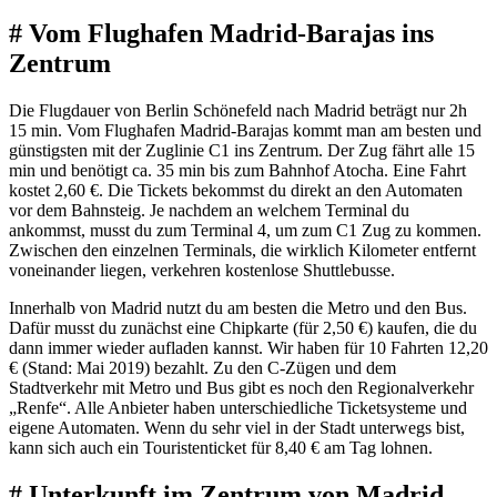
# Vom Flughafen Madrid-Barajas ins
Zentrum
Die Flugdauer von Berlin Schönefeld nach Madrid beträgt nur 2h
15 min. Vom Flughafen Madrid-Barajas kommt man am besten und
günstigsten mit der Zuglinie C1 ins Zentrum. Der Zug fährt alle 15
min und benötigt ca. 35 min bis zum Bahnhof Atocha. Eine Fahrt
kostet 2,60 €. Die Tickets bekommst du direkt an den Automaten
vor dem Bahnsteig. Je nachdem an welchem Terminal du
ankommst, musst du zum Terminal 4, um zum C1 Zug zu kommen.
Zwischen den einzelnen Terminals, die wirklich Kilometer entfernt
voneinander liegen, verkehren kostenlose Shuttlebusse.
Innerhalb von Madrid nutzt du am besten die Metro und den Bus.
Dafür musst du zunächst eine Chipkarte (für 2,50 €) kaufen, die du
dann immer wieder aufladen kannst. Wir haben für 10 Fahrten 12,20
€ (Stand: Mai 2019) bezahlt. Zu den C-Zügen und dem
Stadtverkehr mit Metro und Bus gibt es noch den Regionalverkehr
„Renfe“. Alle Anbieter haben unterschiedliche Ticketsysteme und
eigene Automaten. Wenn du sehr viel in der Stadt unterwegs bist,
kann sich auch ein Touristenticket für 8,40 € am Tag lohnen.
# Unterkunft im Zentrum von Madrid