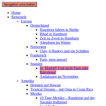
Navigation umschalten
Home
Reiseziele
Europa
Deutschland
Hausboot fahren in Berlin
Blind in Hamburg
Zeit zu Zweit in Hamburg
Altenburg im Winter
Norwegen
Oslo, 4 Huskys und ein Schlitten
Frankreich
Paris, mon amour!
Spanien
Ja, Madrid! Und nicht Paris oder
Barcelona!
Andalusien im November
Amerika
Heiraten auf Hawaii
Tropical Dreams – mit Oma in Costa Rica
Mexiko
10 Tage Mexiko – Rundreise auf der
Yucatán Halbinsel