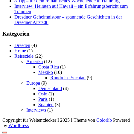
8 Tipps für dein romantisches Wochenende in Hamburg
Interview: Heiraten auf Hawaii – ein Erfahrungsbericht zum
Träumen
Dresdner Geheimnistour – spannende Geschichten in der
Dresdner Altstadt
Kategorien
Dresden
(4)
Home
(1)
Reiseziele
(22)
Amerika
(12)
Costa Rica
(1)
Mexiko
(10)
Rundreise Yucatan
(9)
Europa
(9)
Deutschland
(4)
Oslo
(1)
Paris
(1)
Spanien
(3)
Interviews
(1)
Copyright für Weltentdecker I 2025 I Theme von
Colorlib
Powered
by
WordPress