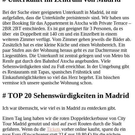
Bei der Suche einer geeigneten Unterkunft in Madrid, ist mir
aufgefallen, dass die Unterkünfte preisintensiv sind. Wir haben uns
über Booking für das Appartement in Atocha with Private Terrace –
2BR 2BT entschieden. Es ist gut geeignet für 3 Personen, da es
über ein Doppelbett mit 140 cm und ein Einzelbett in einem
weiteren Zimmer verfügt. Vom Zimmer gehen jeweils die Bäder ab.
Zusätzlich hat es eine kleine Küche und einen Wohnbereich. Ein
paar Stufen aus der Wohnung heraus geht es zur Dachterrasse mit
Liegestühlen. Die Unterkunft ist zentral gelegen und von Metro bis
Renfe gut durch den Bahnhof Atocha angebunden. Viele
Sehenswürdigkeiten sind zu Fuß erreichbar. In der Umgebung gibt
es Restaurants mit Tapas, spanisches Frühstück und
Einkaufsmöglichkeiten so viel das Herz begehrt. Ein bisschen
vermisse ich unsere spanische Wohnung schon.
# TOP 20 Sehenswürdigkeiten in Madrid
Ich war überrascht, wie viel es in Madrid zu entdecken gibt.
Einen Tag lang haben wir die roten Doppeldeckerbusse von City
Tour Madrid genutzt und sind auf zwei Routen durch die Stadt
gefahren. Wenn du die
Tickets
vorher online kaufst, sparst du ein
paar Euro (Erwachsener statt 22 € nur 19,80 €) für die nächste