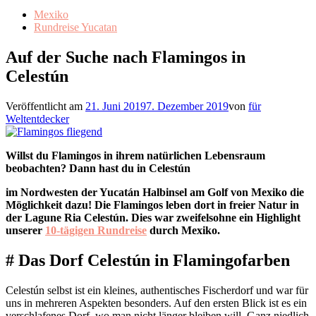
Mexiko
Rundreise Yucatan
Auf der Suche nach Flamingos in
Celestún
Veröffentlicht am
21. Juni 2019
7. Dezember 2019
von
für
Weltentdecker
Willst du Flamingos in ihrem natürlichen Lebensraum
beobachten? Dann hast du in Celestún
im Nordwesten der Yucatán Halbinsel am Golf von Mexiko die
Möglichkeit dazu! Die Flamingos leben dort in freier Natur in
der Lagune Ria Celestún. Dies war zweifelsohne ein Highlight
unserer
10-tägigen Rundreise
durch Mexiko.
# Das Dorf Celestún in Flamingofarben
Celestún selbst ist ein kleines, authentisches Fischerdorf und war für
uns in mehreren Aspekten besonders. Auf den ersten Blick ist es ein
verschlafenes Dorf, wo man nicht länger bleiben will. Ganz niedlich