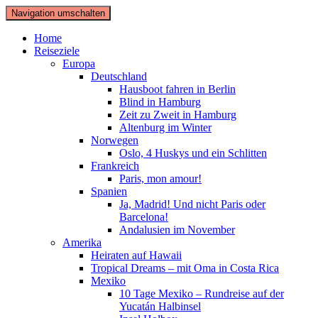
Navigation umschalten
Home
Reiseziele
Europa
Deutschland
Hausboot fahren in Berlin
Blind in Hamburg
Zeit zu Zweit in Hamburg
Altenburg im Winter
Norwegen
Oslo, 4 Huskys und ein Schlitten
Frankreich
Paris, mon amour!
Spanien
Ja, Madrid! Und nicht Paris oder
Barcelona!
Andalusien im November
Amerika
Heiraten auf Hawaii
Tropical Dreams – mit Oma in Costa Rica
Mexiko
10 Tage Mexiko – Rundreise auf der
Yucatán Halbinsel