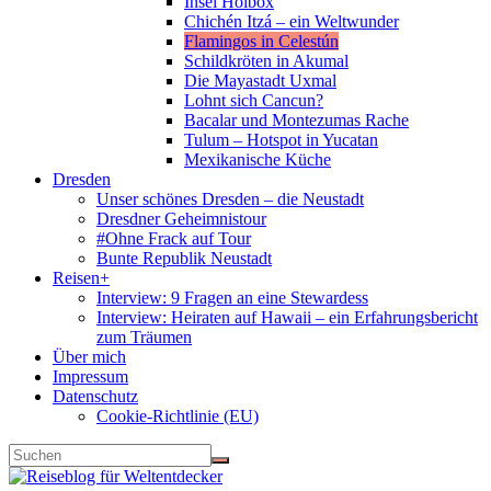
Insel Holbox
Chichén Itzá – ein Weltwunder
Flamingos in Celestún
Schildkröten in Akumal
Die Mayastadt Uxmal
Lohnt sich Cancun?
Bacalar und Montezumas Rache
Tulum – Hotspot in Yucatan
Mexikanische Küche
Dresden
Unser schönes Dresden – die Neustadt
Dresdner Geheimnistour
#Ohne Frack auf Tour
Bunte Republik Neustadt
Reisen+
Interview: 9 Fragen an eine Stewardess
Interview: Heiraten auf Hawaii – ein Erfahrungsbericht
zum Träumen
Über mich
Impressum
Datenschutz
Cookie-Richtlinie (EU)