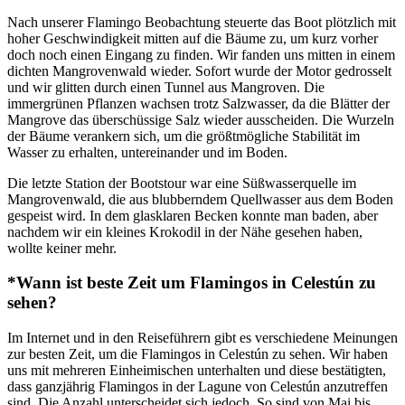
Nach unserer Flamingo Beobachtung steuerte das Boot plötzlich mit
hoher Geschwindigkeit mitten auf die Bäume zu, um kurz vorher
doch noch einen Eingang zu finden. Wir fanden uns mitten in einem
dichten Mangrovenwald wieder. Sofort wurde der Motor gedrosselt
und wir glitten durch einen Tunnel aus Mangroven. Die
immergrünen Pflanzen wachsen trotz Salzwasser, da die Blätter der
Mangrove das überschüssige Salz wieder ausscheiden. Die Wurzeln
der Bäume verankern sich, um die größtmögliche Stabilität im
Wasser zu erhalten, untereinander und im Boden.
Die letzte Station der Bootstour war eine Süßwasserquelle im
Mangrovenwald, die aus blubberndem Quellwasser aus dem Boden
gespeist wird. In dem glasklaren Becken konnte man baden, aber
nachdem wir ein kleines Krokodil in der Nähe gesehen haben,
wollte keiner mehr.
*Wann ist beste Zeit um Flamingos in Celestún zu
sehen?
Im Internet und in den Reiseführern gibt es verschiedene Meinungen
zur besten Zeit, um die Flamingos in Celestún zu sehen. Wir haben
uns mit mehreren Einheimischen unterhalten und diese bestätigten,
dass ganzjährig Flamingos in der Lagune von Celestún anzutreffen
sind. Die Anzahl unterscheidet sich jedoch. So sind von Mai bis