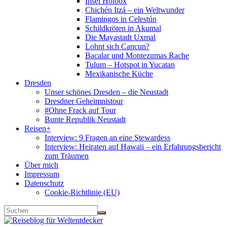
Insel Holbox
Chichén Itzá – ein Weltwunder
Flamingos in Celestún
Schildkröten in Akumal
Die Mayastadt Uxmal
Lohnt sich Cancun?
Bacalar und Montezumas Rache
Tulum – Hotspot in Yucatan
Mexikanische Küche
Dresden
Unser schönes Dresden – die Neustadt
Dresdner Geheimnistour
#Ohne Frack auf Tour
Bunte Republik Neustadt
Reisen+
Interview: 9 Fragen an eine Stewardess
Interview: Heiraten auf Hawaii – ein Erfahrungsbericht
zum Träumen
Über mich
Impressum
Datenschutz
Cookie-Richtlinie (EU)