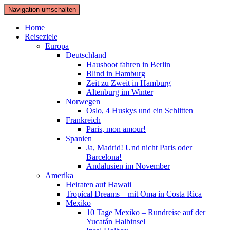
Navigation umschalten
Home
Reiseziele
Europa
Deutschland
Hausboot fahren in Berlin
Blind in Hamburg
Zeit zu Zweit in Hamburg
Altenburg im Winter
Norwegen
Oslo, 4 Huskys und ein Schlitten
Frankreich
Paris, mon amour!
Spanien
Ja, Madrid! Und nicht Paris oder
Barcelona!
Andalusien im November
Amerika
Heiraten auf Hawaii
Tropical Dreams – mit Oma in Costa Rica
Mexiko
10 Tage Mexiko – Rundreise auf der
Yucatán Halbinsel